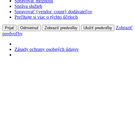
Spravovať možnosti
Správa služieb
Spravovať {vendor_count} dodávateľov
Prečítajte si viac o týchto účeloch
Zobraziť
Prijať
Odmietnuť
Zobraziť predvoľby
Uložiť predvoľby
predvoľby
Zásady ochrany osobných údajov
Skip to content
+421 903 319 348
Prostredná 47, 900 21 Svätý Jur
Facebook page opens in new window
Instagram page opens in new
window
YouTube page opens in new window
Prihlásiť
Rodič Ľavou Zadnou
Zážitkové vzdelávanie pre rodičov
NÁŠ PRÍBEH
O nás
Recenzie